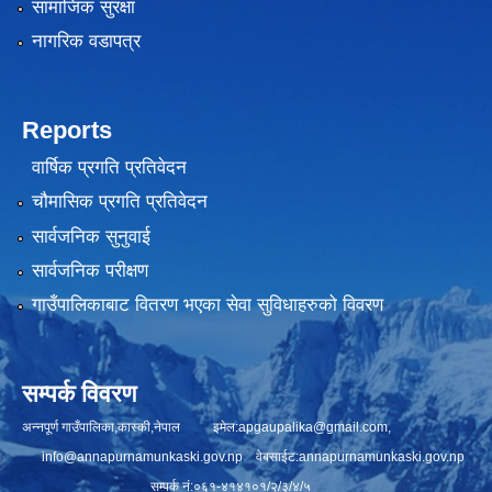
सामाजिक सुरक्षा
नागरिक वडापत्र
Reports
वार्षिक प्रगति प्रतिवेदन
चौमासिक प्रगति प्रतिवेदन
सार्वजनिक सुनुवाई
सार्वजनिक परीक्षण
गाउँपालिकाबाट वितरण भएका सेवा सुविधाहरुको विवरण
सम्पर्क विवरण
अन्नपूर्ण गाउँपालिका,कास्की,नेपाल इमेल:
apgaupalika@gmail.com
,
info@annapurnamunkaski.gov.np
वेबसाईट:annapurnamunkaski.gov.np
सम्पर्क नं:०६१-४१४१०१/२/३/४/५