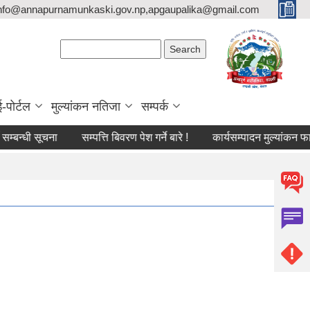
nfo@annapurnamunkaski.gov.np,apgaupalika@gmail.com
Search form
Search
ई-पोर्टल
मुल्यांकन नतिजा
सम्पर्क
्धी सूचना
सम्पत्ति बिवरण पेश गर्ने बारे !
कार्यसम्पादन मुल्यांकन फारम