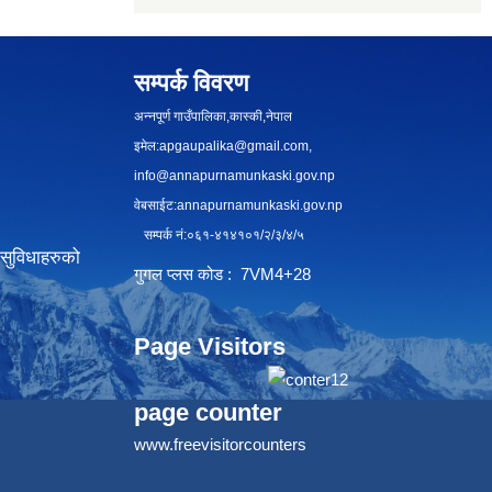
सम्पर्क विवरण
अन्नपूर्ण गाउँपालिका,कास्की,नेपाल
इमेल:
apgaupalika@gmail.com
,
info@annapurnamunkaski.gov.np
वेबसाईट:annapurnamunkaski.gov.np
सम्पर्क नं:०६१-४१४१०१/२/३/४/५
सुविधाहरुको
गुगल प्लस कोड : 7VM4+28
Page Visitors
page counter
www.freevisitorcounters