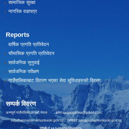
सामाजिक सुरक्षा
नागरिक वडापत्र
Reports
वार्षिक प्रगति प्रतिवेदन
चौमासिक प्रगति प्रतिवेदन
सार्वजनिक सुनुवाई
सार्वजनिक परीक्षण
गाउँपालिकाबाट वितरण भएका सेवा सुविधाहरुको विवरण
सम्पर्क विवरण
अन्नपूर्ण गाउँपालिका,कास्की,नेपाल इमेल:
apgaupalika@gmail.com
,
info@annapurnamunkaski.gov.np
वेबसाईट:annapurnamunkaski.gov.np
सम्पर्क नं:०६१-४१४१०१/२/३/४/५