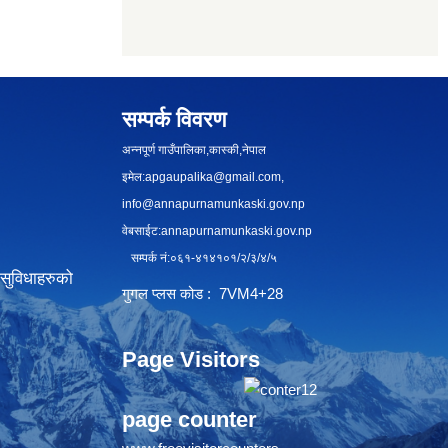
सम्पर्क विवरण
अन्नपूर्ण गाउँपालिका,कास्की,नेपाल
इमेल:
apgaupalika@gmail.com
,
info@annapurnamunkaski.gov.np
वेबसाईट:annapurnamunkaski.gov.np
सम्पर्क नं:०६१-४१४१०१/२/३/४/५
सुविधाहरुको
गुगल प्लस कोड : 7VM4+28
Page Visitors
page counter