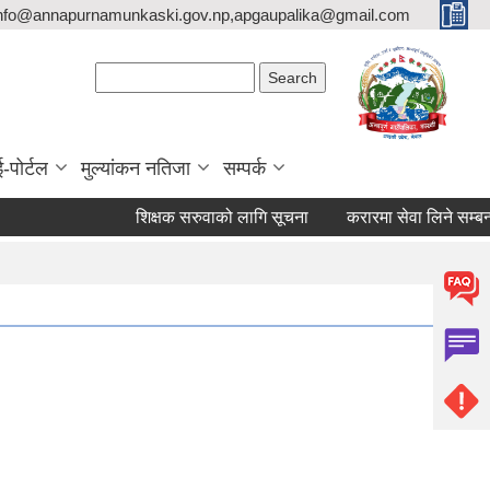
nfo@annapurnamunkaski.gov.np,apgaupalika@gmail.com
Search form
Search
ई-पोर्टल
मुल्यांकन नतिजा
सम्पर्क
शिक्षक सरुवाको लागि सूचना
करारमा सेवा लिने सम्बन्धी स