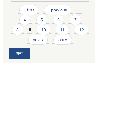
Pages
« first
‹ previous
…
4
5
6
7
8
9
10
11
12
next ›
last »
अन्य