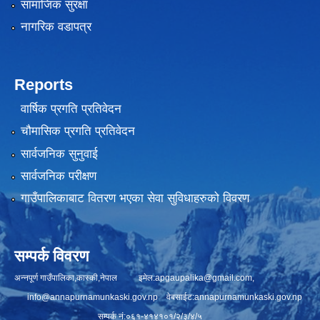
सामाजिक सुरक्षा
नागरिक वडापत्र
Reports
वार्षिक प्रगति प्रतिवेदन
चौमासिक प्रगति प्रतिवेदन
सार्वजनिक सुनुवाई
सार्वजनिक परीक्षण
गाउँपालिकाबाट वितरण भएका सेवा सुविधाहरुको विवरण
सम्पर्क विवरण
अन्नपूर्ण गाउँपालिका,कास्की,नेपाल इमेल:
apgaupalika@gmail.com
,
info@annapurnamunkaski.gov.np
वेबसाईट:annapurnamunkaski.gov.np
सम्पर्क नं:०६१-४१४१०१/२/३/४/५