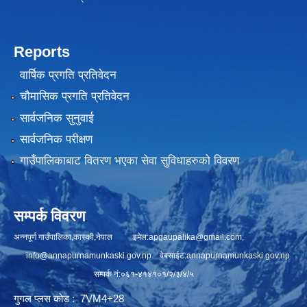
Reports
वार्षिक प्रगति प्रतिवेदन
चौमासिक प्रगति प्रतिवेदन
सार्वजनिक सुनुवाई
सार्वजनिक परीक्षण
गाउँपालिकाबाट वितरण भएका सेवा सुविधाहरुको विवरण
सम्पर्क विवरण
अन्नपूर्ण गाउँपालिका,कास्की,नेपाल इमेल:
apgaupalika@gmail.com
,
info@annapurnamunkaski.gov.np
वेबसाईट:annapurnamunkaski.gov.np
सम्पर्क नं:०६१-४१४१०१/२/३/४/५
गुगल प्लस कोड : 7VM4+28