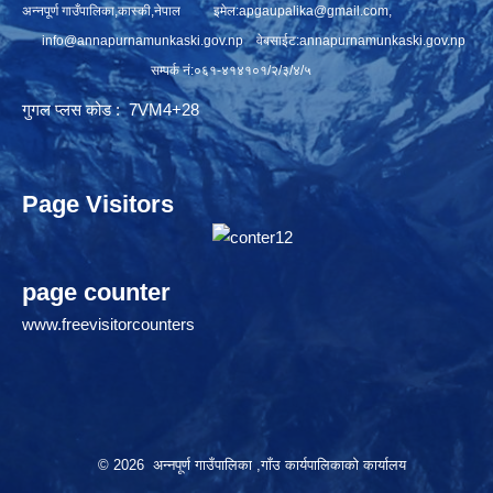
अन्नपूर्ण गाउँपालिका,कास्की,नेपाल इमेल:
apgaupalika@gmail.com
,
info@annapurnamunkaski.gov.np
वेबसाईट:annapurnamunkaski.gov.np
सम्पर्क नं:०६१-४१४१०१/२/३/४/५
गुगल प्लस कोड : 7VM4+28
Page Visitors
page counter
www.freevisitorcounters
© 2026 अन्नपूर्ण गाउँपालिका ,गाँउ कार्यपालिकाको कार्यालय