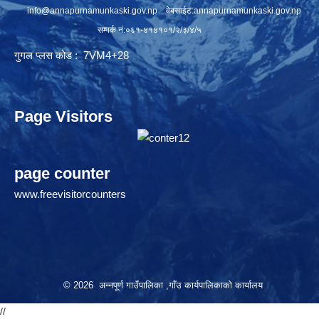
info@annapurnamunkaski.gov.np
वेबसाईट:annapurnamunkaski.gov.np
सम्पर्क नं:०६१-४१४१०१/२/३/४/५
गुगल प्लस कोड : 7VM4+28
Page Visitors
page counter
www.freevisitorcounters
© 2026 अन्नपूर्ण गाउँपालिका ,गाँउ कार्यपालिकाको कार्यालय
//