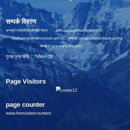
सम्पर्क विवरण
अन्नपूर्ण गाउँपालिका,कास्की,नेपाल इमेल:
apgaupalika@gmail.com
,
info@annapurnamunkaski.gov.np
वेबसाईट:annapurnamunkaski.gov.np
सम्पर्क नं:०६१-४१४१०१/२/३/४/५
गुगल प्लस कोड : 7VM4+28
Page Visitors
page counter
www.freevisitorcounters