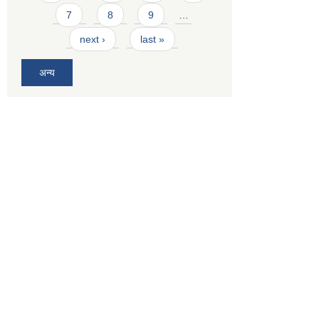
7
8
9
…
next ›
last »
अन्य