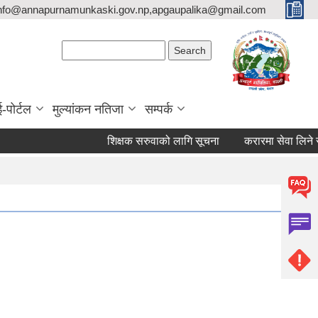
nfo@annapurnamunkaski.gov.np,apgaupalika@gmail.com
Search form
Search
ई-पोर्टल
मुल्यांकन नतिजा
सम्पर्क
शिक्षक सरुवाको लागि सूचना
करारमा सेवा लिने सम्बन