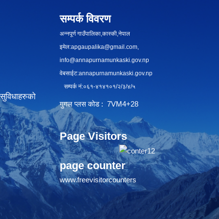
सम्पर्क विवरण
अन्नपूर्ण गाउँपालिका,कास्की,नेपाल
इमेल:
apgaupalika@gmail.com
,
info@annapurnamunkaski.gov.np
वेबसाईट:annapurnamunkaski.gov.np
सम्पर्क नं:०६१-४१४१०१/२/३/४/५
सुविधाहरुको
गुगल प्लस कोड : 7VM4+28
Page Visitors
page counter
www.freevisitorcounters