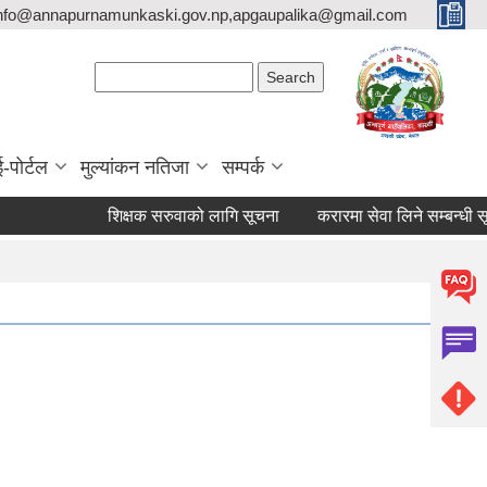
nfo@annapurnamunkaski.gov.np,apgaupalika@gmail.com
Search form
Search
ई-पोर्टल
मुल्यांकन नतिजा
सम्पर्क
शिक्षक सरुवाको लागि सूचना
करारमा सेवा लिने सम्बन्धी सूचना 