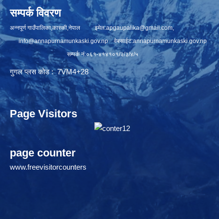
सम्पर्क विवरण
अन्नपूर्ण गाउँपालिका,कास्की,नेपाल इमेल:
apgaupalika@gmail.com
,
info@annapurnamunkaski.gov.np
वेबसाईट:annapurnamunkaski.gov.np
सम्पर्क नं:०६१-४१४१०१/२/३/४/५
गुगल प्लस कोड : 7VM4+28
Page Visitors
page counter
www.freevisitorcounters