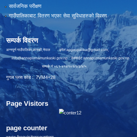
सार्वजनिक परीक्षण
गाउँपालिकाबाट वितरण भएका सेवा सुविधाहरुको विवरण
सम्पर्क विवरण
अन्नपूर्ण गाउँपालिका,कास्की,नेपाल इमेल:
apgaupalika@gmail.com
,
info@annapurnamunkaski.gov.np
वेबसाईट:annapurnamunkaski.gov.np
सम्पर्क नं:०६१-४१४१०१/२/३/४/५
गुगल प्लस कोड : 7VM4+28
Page Visitors
page counter
www.freevisitorcounters