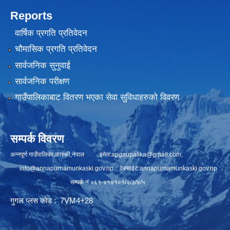
Reports
वार्षिक प्रगति प्रतिवेदन
चौमासिक प्रगति प्रतिवेदन
सार्वजनिक सुनुवाई
सार्वजनिक परीक्षण
गाउँपालिकाबाट वितरण भएका सेवा सुविधाहरुको विवरण
सम्पर्क विवरण
अन्नपूर्ण गाउँपालिका,कास्की,नेपाल इमेल:
apgaupalika@gmail.com
,
info@annapurnamunkaski.gov.np
वेबसाईट:annapurnamunkaski.gov.np
सम्पर्क नं:०६१-४१४१०१/२/३/४/५
गुगल प्लस कोड : 7VM4+28