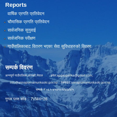
Reports
वार्षिक प्रगति प्रतिवेदन
चौमासिक प्रगति प्रतिवेदन
सार्वजनिक सुनुवाई
सार्वजनिक परीक्षण
गाउँपालिकाबाट वितरण भएका सेवा सुविधाहरुको विवरण
सम्पर्क विवरण
अन्नपूर्ण गाउँपालिका,कास्की,नेपाल इमेल:
apgaupalika@gmail.com
,
info@annapurnamunkaski.gov.np
वेबसाईट:annapurnamunkaski.gov.np
सम्पर्क नं:०६१-४१४१०१/२/३/४/५
गुगल प्लस कोड : 7VM4+28