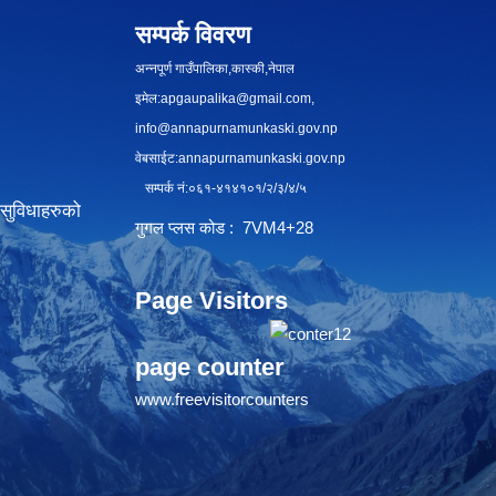
सम्पर्क विवरण
अन्नपूर्ण गाउँपालिका,कास्की,नेपाल
इमेल:
apgaupalika@gmail.com
,
info@annapurnamunkaski.gov.np
वेबसाईट:annapurnamunkaski.gov.np
सम्पर्क नं:०६१-४१४१०१/२/३/४/५
सुविधाहरुको
गुगल प्लस कोड : 7VM4+28
Page Visitors
page counter
www.freevisitorcounters