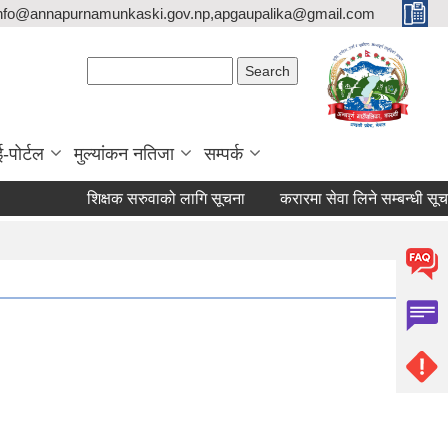
nfo@annapurnamunkaski.gov.np,apgaupalika@gmail.com
Search form
Search
ई-पोर्टल
मुल्यांकन नतिजा
सम्पर्क
शिक्षक सरुवाको लागि सूचना
करारमा सेवा लिने सम्बन्धी सूचना ।