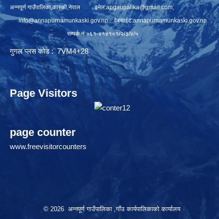
अन्नपूर्ण गाउँपालिका,कास्की,नेपाल इमेल:
apgaupalika@gmail.com
,
info@annapurnamunkaski.gov.np
वेबसाईट:annapurnamunkaski.gov.np
सम्पर्क नं:०६१-४१४१०१/२/३/४/५
गुगल प्लस कोड : 7VM4+28
Page Visitors
page counter
www.freevisitorcounters
© 2026 अन्नपूर्ण गाउँपालिका ,गाँउ कार्यपालिकाको कार्यालय