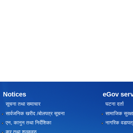
Notices
eGov serv
सूचना तथा समाचार
घटना दर्ता
सार्वजनिक खरीद /बोलपत्र सूचना
सामाजिक सुरक्ष
एन, कानुन तथा निर्देशिका
नागरिक वडापत्
कर तथा शुल्कहरु