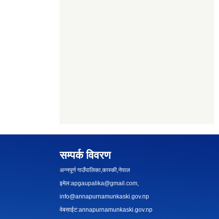
सम्पर्क विवरण
अन्नपूर्ण गाउँपालिका,कास्की,नेपाल
इमेल:
apgaupalika@gmail.com
,
info@annapurnamunkaski.gov.np
वेबसाईट:annapurnamunkaski.gov.np