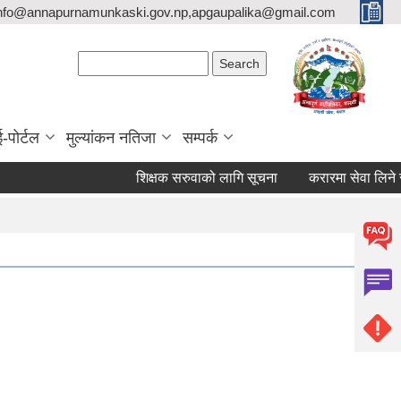
nfo@annapurnamunkaski.gov.np,apgaupalika@gmail.com
Search form
Search
ई-पोर्टल
मुल्यांकन नतिजा
सम्पर्क
शिक्षक सरुवाको लागि सूचना
करारमा सेवा लिने सम्बन्