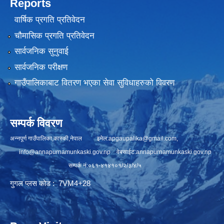
Reports
वार्षिक प्रगति प्रतिवेदन
चौमासिक प्रगति प्रतिवेदन
सार्वजनिक सुनुवाई
सार्वजनिक परीक्षण
गाउँपालिकाबाट वितरण भएका सेवा सुविधाहरुको विवरण
सम्पर्क विवरण
अन्नपूर्ण गाउँपालिका,कास्की,नेपाल इमेल:
apgaupalika@gmail.com
,
info@annapurnamunkaski.gov.np
वेबसाईट:annapurnamunkaski.gov.np
सम्पर्क नं:०६१-४१४१०१/२/३/४/५
गुगल प्लस कोड : 7VM4+28