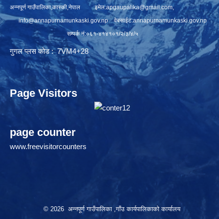
अन्नपूर्ण गाउँपालिका,कास्की,नेपाल इमेल:
apgaupalika@gmail.com
,
info@annapurnamunkaski.gov.np
वेबसाईट:annapurnamunkaski.gov.np
सम्पर्क नं:०६१-४१४१०१/२/३/४/५
गुगल प्लस कोड : 7VM4+28
Page Visitors
page counter
www.freevisitorcounters
© 2026 अन्नपूर्ण गाउँपालिका ,गाँउ कार्यपालिकाको कार्यालय