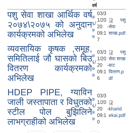
वर्ष
पशु सेवा शाखा आर्थिक वर्ष
03/3
७
1/20
पशु
२०७४\२०७५ को अनुदान
६/
20 -
सेवा
७
कार्यक्रमको अभिलेख
09:1
शाखा.pdf
७
7
व्यवसायिक कृषक ,समूह,
03/3
पशु
७
समितिलाई जौ घासको बिउ
1/20
सेवा शाखा
६/
20 -
बाट
वितरण कार्यक्रमको
७
09:1
वितरण.p
७
अभिलेख
6
df
HDEP PIPE, ग्याविन
03/3
७
जाली जस्तापाता र विधुतको
1/20
६/
20 -
kharid
स्टील पोल बुझिलिने
प्राकृतिक श्रोत तथा बित्त आयोग द्वारा सार्वजनिक कार्यसम्पादन नतिजा
७
09:1
ekai.pdf
७
लाभग्राहीको अभिलेख
0