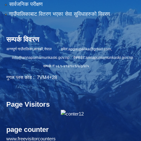
सार्वजनिक परीक्षण
गाउँपालिकाबाट वितरण भएका सेवा सुविधाहरुको विवरण
सम्पर्क विवरण
अन्नपूर्ण गाउँपालिका,कास्की,नेपाल इमेल:
apgaupalika@gmail.com
,
info@annapurnamunkaski.gov.np
वेबसाईट:annapurnamunkaski.gov.np
सम्पर्क नं:०६१-४१४१०१/२/३/४/५
गुगल प्लस कोड : 7VM4+28
Page Visitors
page counter
www.freevisitorcounters