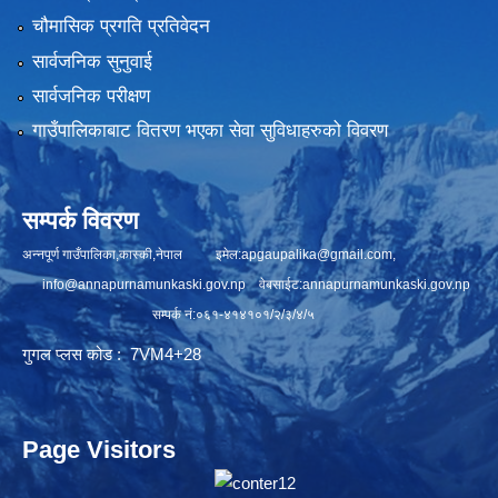
चौमासिक प्रगति प्रतिवेदन
सार्वजनिक सुनुवाई
सार्वजनिक परीक्षण
गाउँपालिकाबाट वितरण भएका सेवा सुविधाहरुको विवरण
सम्पर्क विवरण
अन्नपूर्ण गाउँपालिका,कास्की,नेपाल इमेल:
apgaupalika@gmail.com
,
info@annapurnamunkaski.gov.np
वेबसाईट:annapurnamunkaski.gov.np
सम्पर्क नं:०६१-४१४१०१/२/३/४/५
गुगल प्लस कोड : 7VM4+28
Page Visitors