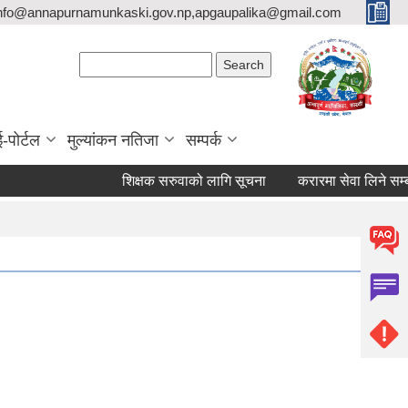
nfo@annapurnamunkaski.gov.np,apgaupalika@gmail.com
Search form
Search
ई-पोर्टल
मुल्यांकन नतिजा
सम्पर्क
शिक्षक सरुवाको लागि सूचना
करारमा सेवा लिने सम्बन्धी 