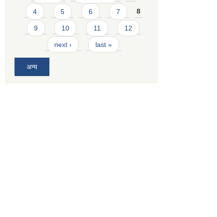
4
5
6
7
8
9
10
11
12
next ›
last »
अन्य