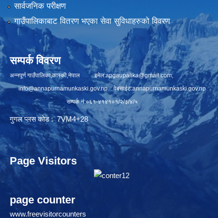
सार्वजनिक परीक्षण
गाउँपालिकाबाट वितरण भएका सेवा सुविधाहरुको विवरण
सम्पर्क विवरण
अन्नपूर्ण गाउँपालिका,कास्की,नेपाल इमेल:
apgaupalika@gmail.com
,
info@annapurnamunkaski.gov.np
वेबसाईट:annapurnamunkaski.gov.np
सम्पर्क नं:०६१-४१४१०१/२/३/४/५
गुगल प्लस कोड : 7VM4+28
Page Visitors
page counter
www.freevisitorcounters