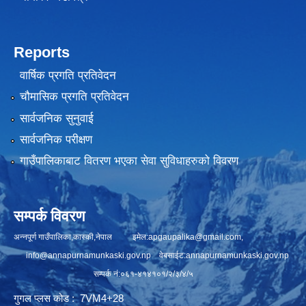
Reports
वार्षिक प्रगति प्रतिवेदन
चौमासिक प्रगति प्रतिवेदन
सार्वजनिक सुनुवाई
सार्वजनिक परीक्षण
गाउँपालिकाबाट वितरण भएका सेवा सुविधाहरुको विवरण
सम्पर्क विवरण
अन्नपूर्ण गाउँपालिका,कास्की,नेपाल इमेल:
apgaupalika@gmail.com
,
info@annapurnamunkaski.gov.np
वेबसाईट:annapurnamunkaski.gov.np
सम्पर्क नं:०६१-४१४१०१/२/३/४/५
गुगल प्लस कोड : 7VM4+28