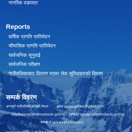
नागरिक वडापत्र
Reports
वार्षिक प्रगति प्रतिवेदन
चौमासिक प्रगति प्रतिवेदन
सार्वजनिक सुनुवाई
सार्वजनिक परीक्षण
गाउँपालिकाबाट वितरण भएका सेवा सुविधाहरुको विवरण
सम्पर्क विवरण
अन्नपूर्ण गाउँपालिका,कास्की,नेपाल इमेल:
apgaupalika@gmail.com
,
info@annapurnamunkaski.gov.np
वेबसाईट:annapurnamunkaski.gov.np
सम्पर्क नं:०६१-४१४१०१/२/३/४/५