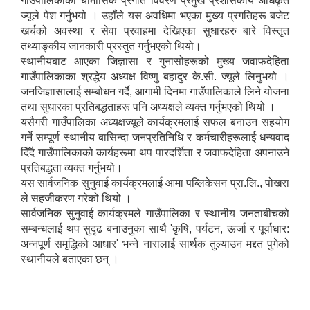
गाउँपालिकाको चौमासिक प्रगति विवरण प्रमुख प्रशासकीय अधिकृत
ज्यूले पेश गर्नुभयो । उहाँले यस अवधिमा भएका मुख्य प्रगतिहरू बजेट
खर्चको अवस्था र सेवा प्रवाहमा देखिएका सुधारहरु बारे विस्तृत
तथ्याङ्कीय जानकारी प्रस्तुत गर्नुभएको थियो।
स्थानीयबाट आएका जिज्ञासा र गुनासोहरूको मुख्य जवाफदेहिता
गाउँपालिकाका श्रद्धेय अध्यक्ष विष्णु बहादुर के.सी. ज्यूले लिनुभयो ।
जनजिज्ञासालाई सम्बोधन गर्दै, आगामी दिनमा गाउँपालिकाले लिने योजना
तथा सुधारका प्रतिबद्धताहरू पनि अध्यक्षले व्यक्त गर्नुभएको थियो ।
आवास पूर्णनिर्माण तथा प्रबलिकरण सम्बन्धि अन्नपूर्ण गाउँपालिकाको प्रोफाईल
यसैगरी गाउँपालिका अध्यक्षज्यूले कार्यक्रमलाई सफल बनाउन सहयोग
गर्ने सम्पूर्ण स्थानीय बासिन्दा जनप्रतिनिधि र कर्मचारीहरूलाई धन्यवाद
दिँदै गाउँपालिकाको कार्यहरूमा थप पारदर्शिता र जवाफदेहिता अपनाउने
प्रतिबद्धता व्यक्त गर्नुभयो।
यस सार्वजनिक सुनुवाई कार्यक्रमलाई आमा पब्लिकेसन प्रा.लि., पोखरा
ले सहजीकरण गरेको थियो ।
सार्वजनिक सुनुवाई कार्यक्रमले गाउँपालिका र स्थानीय जनताबीचको
सम्बन्धलाई थप सुदृढ बनाउनुका साथै 'कृषि, पर्यटन, ऊर्जा र पूर्वाधार:
अन्नपूर्ण समृद्धिको आधार' भन्ने नारालाई सार्थक तुल्याउन मद्दत पुगेको
स्थानीयले बताएका छन् ।