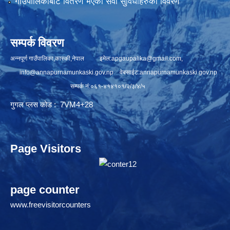
गाउँपालिकाबाट वितरण भएका सेवा सुविधाहरुको विवरण
सम्पर्क विवरण
अन्नपूर्ण गाउँपालिका,कास्की,नेपाल इमेल:
apgaupalika@gmail.com
,
info@annapurnamunkaski.gov.np
वेबसाईट:annapurnamunkaski.gov.np
सम्पर्क नं:०६१-४१४१०१/२/३/४/५
गुगल प्लस कोड : 7VM4+28
Page Visitors
page counter
www.freevisitorcounters