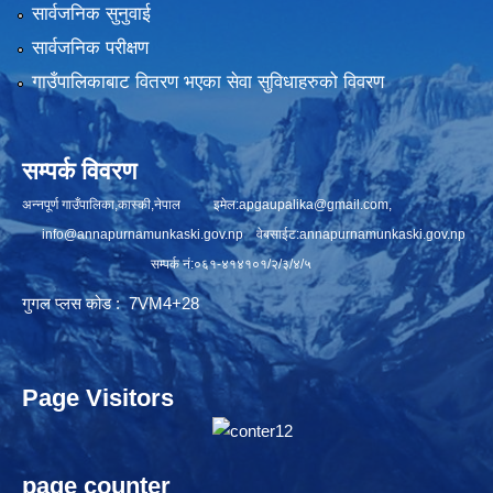
सार्वजनिक सुनुवाई
सार्वजनिक परीक्षण
गाउँपालिकाबाट वितरण भएका सेवा सुविधाहरुको विवरण
सम्पर्क विवरण
अन्नपूर्ण गाउँपालिका,कास्की,नेपाल इमेल:
apgaupalika@gmail.com
,
info@annapurnamunkaski.gov.np
वेबसाईट:annapurnamunkaski.gov.np
सम्पर्क नं:०६१-४१४१०१/२/३/४/५
गुगल प्लस कोड : 7VM4+28
Page Visitors
page counter