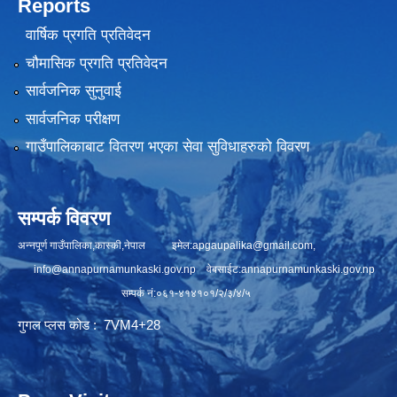
Reports
वार्षिक प्रगति प्रतिवेदन
चौमासिक प्रगति प्रतिवेदन
सार्वजनिक सुनुवाई
सार्वजनिक परीक्षण
गाउँपालिकाबाट वितरण भएका सेवा सुविधाहरुको विवरण
सम्पर्क विवरण
अन्नपूर्ण गाउँपालिका,कास्की,नेपाल इमेल:
apgaupalika@gmail.com
,
info@annapurnamunkaski.gov.np
वेबसाईट:annapurnamunkaski.gov.np
सम्पर्क नं:०६१-४१४१०१/२/३/४/५
गुगल प्लस कोड : 7VM4+28