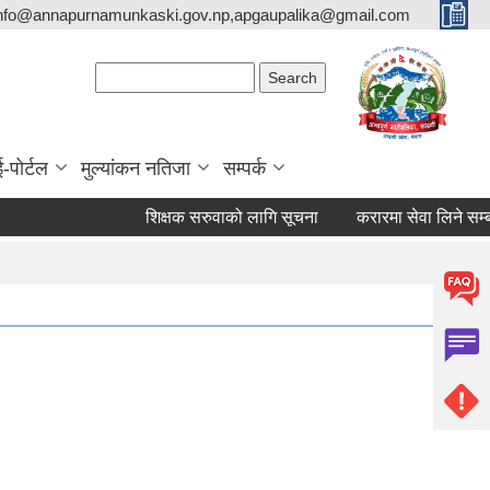
nfo@annapurnamunkaski.gov.np,apgaupalika@gmail.com
Search form
Search
ई-पोर्टल
मुल्यांकन नतिजा
सम्पर्क
शिक्षक सरुवाको लागि सूचना
करारमा सेवा लिने सम्बन्धी