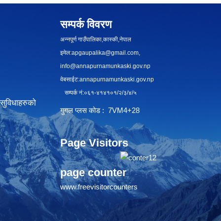
सम्पर्क विवरण
अन्नपूर्ण गाउँपालिका,कास्की,नेपाल
इमेल:
apgaupalika@gmail.com
,
info@annapurnamunkaski.gov.np
वेबसाईट:annapurnamunkaski.gov.np
सम्पर्क नं:०६१-४१४१०१/२/३/४/५
सुविधाहरुको
गुगल प्लस कोड : 7VM4+28
Page Visitors
page counter
www.freevisitorcounters