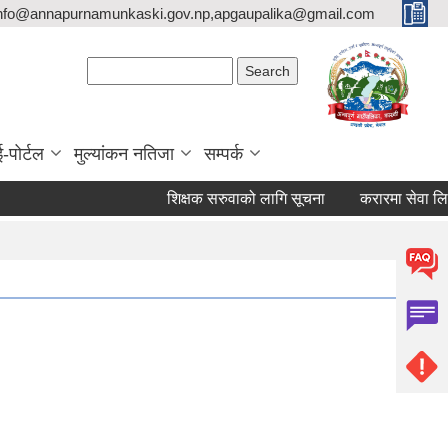
nfo@annapurnamunkaski.gov.np,apgaupalika@gmail.com
Search form
Search
ई-पोर्टल
मुल्यांकन नतिजा
सम्पर्क
शिक्षक सरुवाको लागि सूचना
करारमा सेवा लिने सम