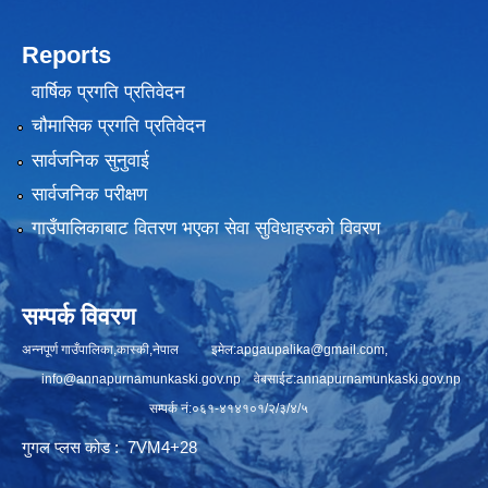
Reports
वार्षिक प्रगति प्रतिवेदन
चौमासिक प्रगति प्रतिवेदन
सार्वजनिक सुनुवाई
सार्वजनिक परीक्षण
गाउँपालिकाबाट वितरण भएका सेवा सुविधाहरुको विवरण
सम्पर्क विवरण
अन्नपूर्ण गाउँपालिका,कास्की,नेपाल इमेल:
apgaupalika@gmail.com
,
info@annapurnamunkaski.gov.np
वेबसाईट:annapurnamunkaski.gov.np
सम्पर्क नं:०६१-४१४१०१/२/३/४/५
गुगल प्लस कोड : 7VM4+28