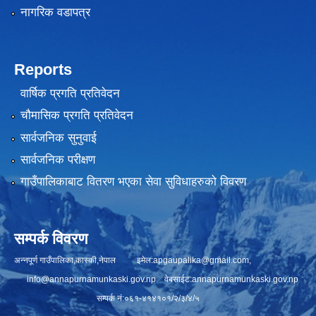
नागरिक वडापत्र
Reports
वार्षिक प्रगति प्रतिवेदन
चौमासिक प्रगति प्रतिवेदन
सार्वजनिक सुनुवाई
सार्वजनिक परीक्षण
गाउँपालिकाबाट वितरण भएका सेवा सुविधाहरुको विवरण
सम्पर्क विवरण
अन्नपूर्ण गाउँपालिका,कास्की,नेपाल इमेल:
apgaupalika@gmail.com
,
info@annapurnamunkaski.gov.np
वेबसाईट:annapurnamunkaski.gov.np
सम्पर्क नं:०६१-४१४१०१/२/३/४/५