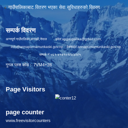
गाउँपालिकाबाट वितरण भएका सेवा सुविधाहरुको विवरण
सम्पर्क विवरण
अन्नपूर्ण गाउँपालिका,कास्की,नेपाल इमेल:
apgaupalika@gmail.com
,
info@annapurnamunkaski.gov.np
वेबसाईट:annapurnamunkaski.gov.np
सम्पर्क नं:०६१-४१४१०१/२/३/४/५
गुगल प्लस कोड : 7VM4+28
Page Visitors
page counter
www.freevisitorcounters