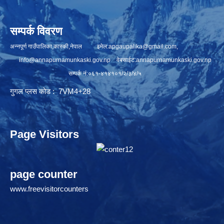
सम्पर्क विवरण
अन्नपूर्ण गाउँपालिका,कास्की,नेपाल इमेल:
apgaupalika@gmail.com
,
info@annapurnamunkaski.gov.np
वेबसाईट:annapurnamunkaski.gov.np
सम्पर्क नं:०६१-४१४१०१/२/३/४/५
गुगल प्लस कोड : 7VM4+28
Page Visitors
page counter
www.freevisitorcounters