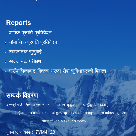
Reports
वार्षिक प्रगति प्रतिवेदन
चौमासिक प्रगति प्रतिवेदन
सार्वजनिक सुनुवाई
सार्वजनिक परीक्षण
गाउँपालिकाबाट वितरण भएका सेवा सुविधाहरुको विवरण
सम्पर्क विवरण
अन्नपूर्ण गाउँपालिका,कास्की,नेपाल इमेल:
apgaupalika@gmail.com
,
info@annapurnamunkaski.gov.np
वेबसाईट:annapurnamunkaski.gov.np
सम्पर्क नं:०६१-४१४१०१/२/३/४/५
गुगल प्लस कोड : 7VM4+28