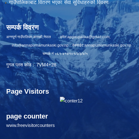
गाउँपालिकाबाट वितरण भएका सेवा सुविधाहरुको विवरण
सम्पर्क विवरण
अन्नपूर्ण गाउँपालिका,कास्की,नेपाल इमेल:
apgaupalika@gmail.com
,
info@annapurnamunkaski.gov.np
वेबसाईट:annapurnamunkaski.gov.np
सम्पर्क नं:०६१-४१४१०१/२/३/४/५
गुगल प्लस कोड : 7VM4+28
Page Visitors
page counter
www.freevisitorcounters