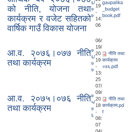
६/
gaupalika
19
को नीति, योजना तथा
७
_budget
-
७
book.pdf
कार्यक्रम र वजेट सहितको
14:
06
वार्षिक गाउँ विकास योजना
06/
19/
आवास पूर्णनिर्माण तथा प्रबलिकरण सम्बन्धि अन्नपूर्ण गाउँपालिकाको प्रोफाईल
७
आ.व. २०७६।०७७ नीति
20
नीति तथा
६/
19
कार्यक्रम
तथा कार्यक्रम
७
-
०७६.pdf
७
13:
25
07/
09/
७
आ.व. २०७५।०७६ नीति
20
नीति तथा
५/
18
कार्यक्रम.pd
तथा कार्यक्रम
७
-
f
६
08:
07
04/