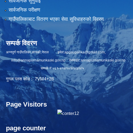
सार्वजनिक सुनुवाई
सार्वजनिक परीक्षण
गाउँपालिकाबाट वितरण भएका सेवा सुविधाहरुको विवरण
सम्पर्क विवरण
अन्नपूर्ण गाउँपालिका,कास्की,नेपाल इमेल:
apgaupalika@gmail.com
,
info@annapurnamunkaski.gov.np
वेबसाईट:annapurnamunkaski.gov.np
सम्पर्क नं:०६१-४१४१०१/२/३/४/५
गुगल प्लस कोड : 7VM4+28
Page Visitors
page counter