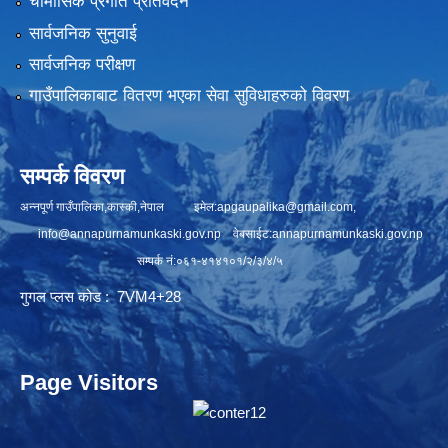
चौमासिक प्रगति प्रतिवेदन
सार्वजनिक सुनुवाई
सार्वजनिक परीक्षण
गाउँपालिकाबाट वितरण भएका सेवा सुविधाहरुको विवरण
सम्पर्क विवरण
अन्नपूर्ण गाउँपालिका,कास्की,नेपाल इमेल:
apgaupalika@gmail.com
,
info@annapurnamunkaski.gov.np
वेबसाईट:annapurnamunkaski.gov.np
सम्पर्क नं:०६१-४१४१०१/२/३/४/५
गुगल प्लस कोड : 7VM4+28
Page Visitors