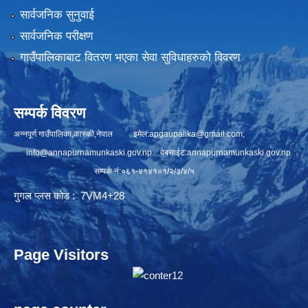
सार्वजनिक सुनुवाई
सार्वजनिक परीक्षण
गाउँपालिकाबाट वितरण भएका सेवा सुविधाहरुको विवरण
सम्पर्क विवरण
अन्नपूर्ण गाउँपालिका,कास्की,नेपाल इमेल:
apgaupalika@gmail.com
,
info@annapurnamunkaski.gov.np
वेबसाईट:annapurnamunkaski.gov.np
सम्पर्क नं:०६१-४१४१०१/२/३/४/५
गुगल प्लस कोड : 7VM4+28
Page Visitors