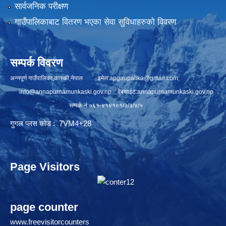
सार्वजनिक परीक्षण
गाउँपालिकाबाट वितरण भएका सेवा सुविधाहरुको विवरण
सम्पर्क विवरण
अन्नपूर्ण गाउँपालिका,कास्की,नेपाल इमेल:
apgaupalika@gmail.com
,
info@annapurnamunkaski.gov.np
वेबसाईट:annapurnamunkaski.gov.np
सम्पर्क नं:०६१-४१४१०१/२/३/४/५
गुगल प्लस कोड : 7VM4+28
Page Visitors
page counter
www.freevisitorcounters