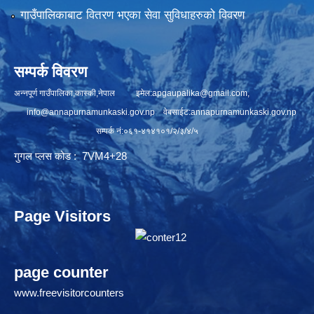
गाउँपालिकाबाट वितरण भएका सेवा सुविधाहरुको विवरण
सम्पर्क विवरण
अन्नपूर्ण गाउँपालिका,कास्की,नेपाल इमेल:
apgaupalika@gmail.com
,
info@annapurnamunkaski.gov.np
वेबसाईट:annapurnamunkaski.gov.np
सम्पर्क नं:०६१-४१४१०१/२/३/४/५
गुगल प्लस कोड : 7VM4+28
Page Visitors
page counter
www.freevisitorcounters