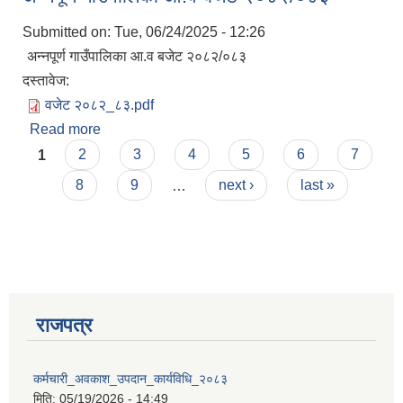
Submitted on:
Tue, 06/24/2025 - 12:26
अन्नपूर्ण गाउँपालिका आ.व बजेट २०८२/०८३
दस्तावेज:
वजेट २०८२_८३.pdf
Read more
about अन्नपूर्ण गाउँपालिका आ.व बजेट २०८२/०८३
आवास पूर्णनिर्माण तथा प्रबलिकरण सम्बन्धि अन्नपूर्ण गाउँपालिकाको प्रोफाईल
Pages
1
2
3
4
5
6
7
8
9
…
next ›
last »
राजपत्र
कर्मचारी_अवकाश_उपदान_कार्यविधि_२०८३
मिति:
05/19/2026 - 14:49