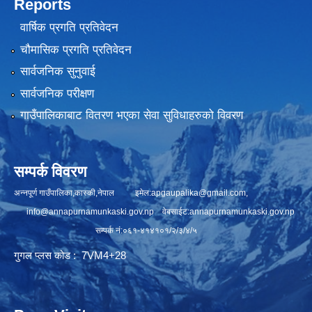
Reports
वार्षिक प्रगति प्रतिवेदन
चौमासिक प्रगति प्रतिवेदन
सार्वजनिक सुनुवाई
सार्वजनिक परीक्षण
गाउँपालिकाबाट वितरण भएका सेवा सुविधाहरुको विवरण
सम्पर्क विवरण
अन्नपूर्ण गाउँपालिका,कास्की,नेपाल इमेल:
apgaupalika@gmail.com
,
info@annapurnamunkaski.gov.np
वेबसाईट:annapurnamunkaski.gov.np
सम्पर्क नं:०६१-४१४१०१/२/३/४/५
गुगल प्लस कोड : 7VM4+28