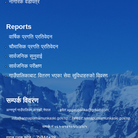
नागरिक वडापत्र
Reports
वार्षिक प्रगति प्रतिवेदन
चौमासिक प्रगति प्रतिवेदन
सार्वजनिक सुनुवाई
सार्वजनिक परीक्षण
गाउँपालिकाबाट वितरण भएका सेवा सुविधाहरुको विवरण
सम्पर्क विवरण
अन्नपूर्ण गाउँपालिका,कास्की,नेपाल इमेल:
apgaupalika@gmail.com
,
info@annapurnamunkaski.gov.np
वेबसाईट:annapurnamunkaski.gov.np
सम्पर्क नं:०६१-४१४१०१/२/३/४/५
गुगल प्लस कोड : 7VM4+28