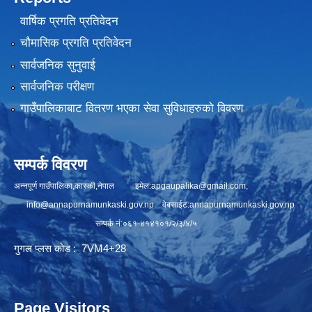
वार्षिक प्रगति प्रतिवेदन
चौमासिक प्रगति प्रतिवेदन
सार्वजनिक सुनुवाई
सार्वजनिक परीक्षण
गाउँपालिकाबाट वितरण भएका सेवा सुविधाहरुको विवरण
सम्पर्क विवरण
अन्नपूर्ण गाउँपालिका,कास्की,नेपाल इमेल:
apgaupalika@gmail.com
,
info@annapurnamunkaski.gov.np
वेबसाईट:annapurnamunkaski.gov.np
सम्पर्क नं:०६१-४१४१०१/२/३/४/५
गुगल प्लस कोड : 7VM4+28
Page Visitors