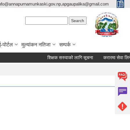
nfo@annapurnamunkaski.gov.np,apgaupalika@gmail.com
Search form
Search
ई-पोर्टल
मुल्यांकन नतिजा
सम्पर्क
शिक्षक सरुवाको लागि सूचना
करारमा सेवा लिने सम्