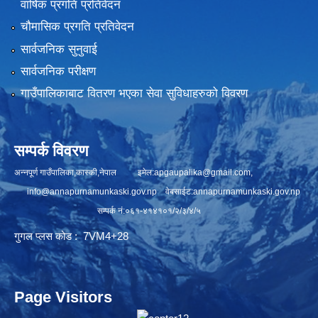
वार्षिक प्रगति प्रतिवेदन
चौमासिक प्रगति प्रतिवेदन
सार्वजनिक सुनुवाई
सार्वजनिक परीक्षण
गाउँपालिकाबाट वितरण भएका सेवा सुविधाहरुको विवरण
सम्पर्क विवरण
अन्नपूर्ण गाउँपालिका,कास्की,नेपाल इमेल:
apgaupalika@gmail.com
,
info@annapurnamunkaski.gov.np
वेबसाईट:annapurnamunkaski.gov.np
सम्पर्क नं:०६१-४१४१०१/२/३/४/५
गुगल प्लस कोड : 7VM4+28
Page Visitors