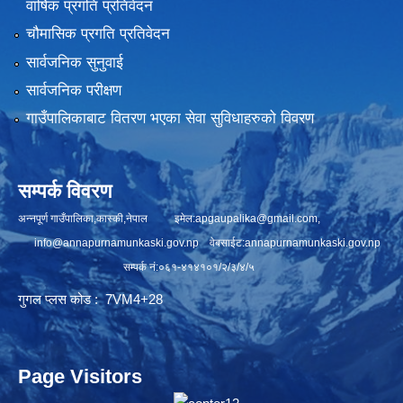
वार्षिक प्रगति प्रतिवेदन
चौमासिक प्रगति प्रतिवेदन
सार्वजनिक सुनुवाई
सार्वजनिक परीक्षण
गाउँपालिकाबाट वितरण भएका सेवा सुविधाहरुको विवरण
सम्पर्क विवरण
अन्नपूर्ण गाउँपालिका,कास्की,नेपाल इमेल:
apgaupalika@gmail.com
,
info@annapurnamunkaski.gov.np
वेबसाईट:annapurnamunkaski.gov.np
सम्पर्क नं:०६१-४१४१०१/२/३/४/५
गुगल प्लस कोड : 7VM4+28
Page Visitors