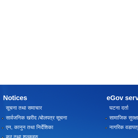
Notices
eGov serv
सूचना तथा समाचार
घटना दर्ता
सार्वजनिक खरीद /बोलपत्र सूचना
सामाजिक सुरक्ष
एन, कानुन तथा निर्देशिका
नागरिक वडापत्
कर तथा शुल्कहरु