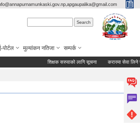
nfo@annapurnamunkaski.gov.np,apgaupalika@gmail.com
Search form
Search
ई-पोर्टल
मुल्यांकन नतिजा
सम्पर्क
शिक्षक सरुवाको लागि सूचना
करारमा सेवा लिने सम्बन्