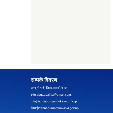
सम्पर्क विवरण
अन्नपूर्ण गाउँपालिका,कास्की,नेपाल
इमेल:
apgaupalika@gmail.com
,
info@annapurnamunkaski.gov.np
वेबसाईट:annapurnamunkaski.gov.np