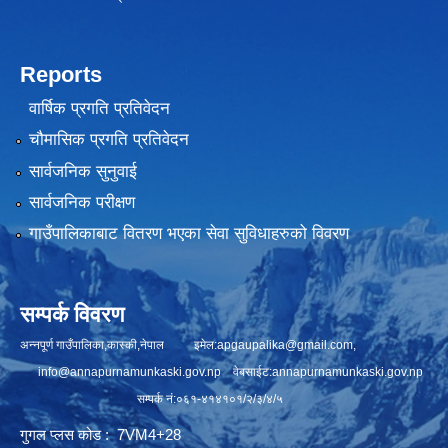
Reports
वार्षिक प्रगति प्रतिवेदन
चौमासिक प्रगति प्रतिवेदन
सार्वजनिक सुनुवाई
सार्वजनिक परीक्षण
गाउँपालिकाबाट वितरण भएका सेवा सुविधाहरुको विवरण
सम्पर्क विवरण
अन्नपूर्ण गाउँपालिका,कास्की,नेपाल इमेल:
apgaupalika@gmail.com
,
info@annapurnamunkaski.gov.np
वेबसाईट:annapurnamunkaski.gov.np
सम्पर्क नं:०६१-४१४१०१/२/३/४/५
गुगल प्लस कोड : 7VM4+28